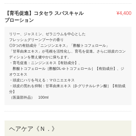
【育毛促進】コタセラ スパスキャル
¥4,400
プローション
リリー、ジャスミン、ゼラニウムを中心とした
フレッシュグリーンブーケの香り
◎3つの有効成分「ニンジンエキス」「酢酸トコフェロール」
「甘草由来エキス」が毛根を活性化し、育毛を促進。さらに頭皮のコン
ディションを整え健やかに保ちます。
・育毛促進：ニンジンエキス【有効成分】、
酢酸トコフェロール［酢酸DL-α-トコフェロール］【有効成分】、ジ
オウエキス
・頭皮にハリを与える：マロニエエキス
・頭皮の荒れを抑制：甘草由来エキス［β-グリチルレチン酸］【有効成
分】
（医薬部外品） 100ml
ヘアケア《Ｎ．》