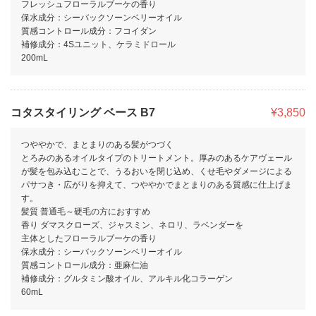
フレッシュフローラルブーケの香り
保水成分：シーバックソーンベリーオイル
質感コントロール成分：フコイダン
補修成分：4Sユニット、ケラミドロール
200mL
コタスタイリング ベース B7
¥3,850
つややかで、まとまりのある髪がつづく
とろみのあるオイルタイプのトリートメント。厚みのあるケアヴェール
が髪を包み込むことで、うるおいを閉じ込め、くせ毛やダメージによる
パサつき・広がりを抑えて、つややかでまとまりのある質感に仕上げま
す。
髪質 普通毛～硬毛の方におすすめ
香り ダマスクローズ、ジャスミン、ネロリ、ラベンダーを
主体としたフローラルブーケの香り
保水成分：シーバックソーンベリーオイル
質感コントロール成分：亜麻仁油
補修成分：グルタミン酸オイル、アルキル化コラーゲン
60mL