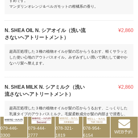
すめです。
マンダリンオレンジ＆ベルガモットの柑橘系の香り。
N. SHEA OIL N. シアオイル（洗い流
¥2,860
さないヘアトリートメント）
超高圧処理した３種の植物オイルが髪の芯からうるおす、軽くサラッと
した使い心地のアウトバスオイル。みずみずしい潤いで満たして健やか
なハリ髪へ整えます。
N. SHEA MILK N. シアミルク（洗い
¥2,860
流さないヘアトリートメント）
超高圧処理した３種の植物オイルが髪の芯からうるおす、こっくりした
乳液タイプのアウトバスミルク。毛髪柔軟成分が髪の内部まで浸透し、
かたくなった髪をやわらかくしなやかな髪へと導きます。
079-446-
079-444-
078-321-
078-954-
WEB予約
3300
2777
1819
6154